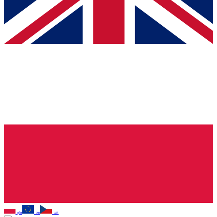
pln
eur
czk