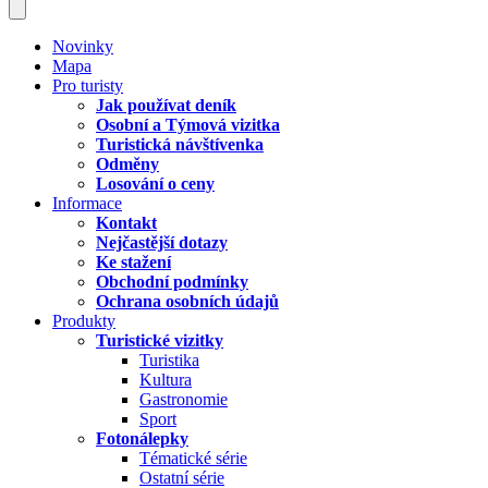
Novinky
Mapa
Pro turisty
Jak používat deník
Osobní a Týmová vizitka
Turistická návštívenka
Odměny
Losování o ceny
Informace
Kontakt
Nejčastější dotazy
Ke stažení
Obchodní podmínky
Ochrana osobních údajů
Produkty
Turistické vizitky
Turistika
Kultura
Gastronomie
Sport
Fotonálepky
Tématické série
Ostatní série