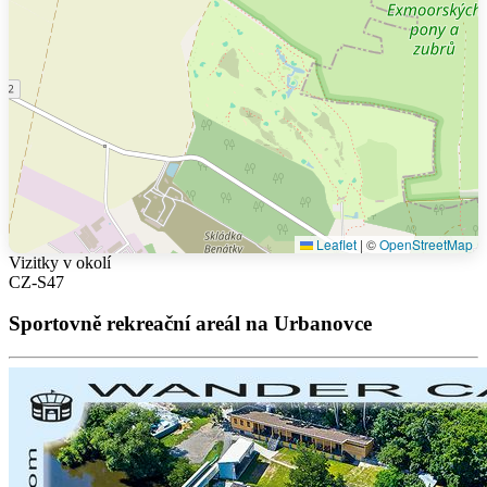
Leaflet
|
©
OpenStreetMap
Vizitky v okolí
CZ-S47
Sportovně rekreační areál na Urbanovce