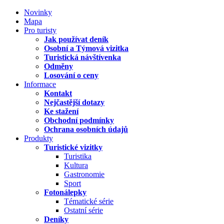
Novinky
Mapa
Pro turisty
Jak používat deník
Osobní a Týmová vizitka
Turistická návštívenka
Odměny
Losování o ceny
Informace
Kontakt
Nejčastější dotazy
Ke stažení
Obchodní podmínky
Ochrana osobních údajů
Produkty
Turistické vizitky
Turistika
Kultura
Gastronomie
Sport
Fotonálepky
Tématické série
Ostatní série
Deníky