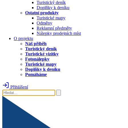
Turistický deník
Doplňky k deníku
Ostatní produkty
Turistické mapy
Odměny
Reklamní předměty
Nálepky prodejních míst
O projektu
Náš příběh
Turistický deník
Turistické vizitky
Fotonálepky
Turistické mapy
Doplňky k deníku
Pomáháme
Přihlášení