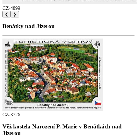
CZ-4899
❮
❯
Benátky nad Jizerou
CZ-3726
Věž kostela Narození P. Marie v Benátkách nad
Jizerou