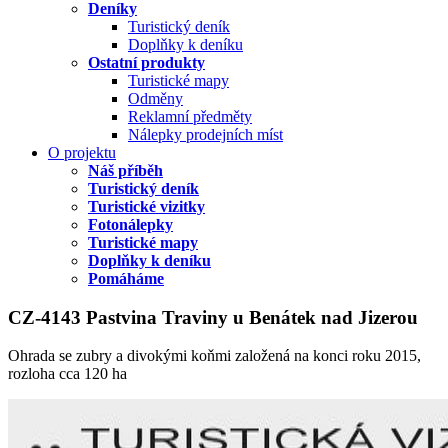
Deníky
Turistický deník
Doplňky k deníku
Ostatní produkty
Turistické mapy
Odměny
Reklamní předměty
Nálepky prodejních míst
O projektu
Náš příběh
Turistický deník
Turistické vizitky
Fotonálepky
Turistické mapy
Doplňky k deníku
Pomáháme
CZ-4143 Pastvina Traviny u Benátek nad Jizerou
Ohrada se zubry a divokými koňmi založená na konci roku 2015,
rozloha cca 120 ha