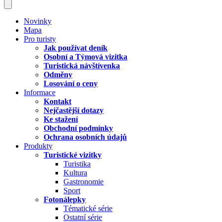
Novinky
Mapa
Pro turisty
Jak používat deník
Osobní a Týmová vizitka
Turistická návštívenka
Odměny
Losování o ceny
Informace
Kontakt
Nejčastější dotazy
Ke stažení
Obchodní podmínky
Ochrana osobních údajů
Produkty
Turistické vizitky
Turistika
Kultura
Gastronomie
Sport
Fotonálepky
Tématické série
Ostatní série