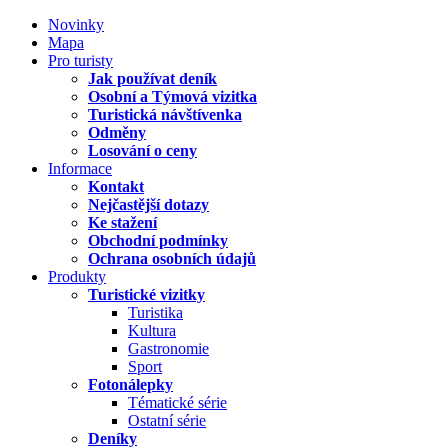
Novinky
Mapa
Pro turisty
Jak používat deník
Osobní a Týmová vizitka
Turistická návštívenka
Odměny
Losování o ceny
Informace
Kontakt
Nejčastější dotazy
Ke stažení
Obchodní podmínky
Ochrana osobních údajů
Produkty
Turistické vizitky
Turistika
Kultura
Gastronomie
Sport
Fotonálepky
Tématické série
Ostatní série
Deníky