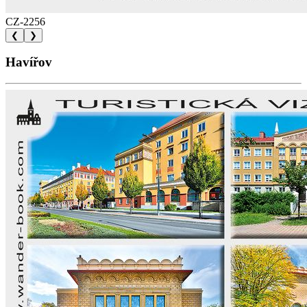
CZ-2256
❮
❯
Havířov