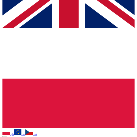
pln
eur
czk