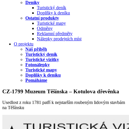
Deníky
Turistický deník
Doplňky k deníku
Ostatní produkty
Turistické mapy
Odměny
Reklamní předměty
Nálepky prodejních míst
O projektu
Náš příběh
Turistický deník
Turistické vizitky
Fotonálepky
Turistické mapy
Doplňky k deníku
Pomáháme
CZ-1799 Muzeum Těšínska – Kotulova dřevěnka
Usedlost z roku 1781 patří k nejstarším roubeným lidovým stavbám
na Těšínsku