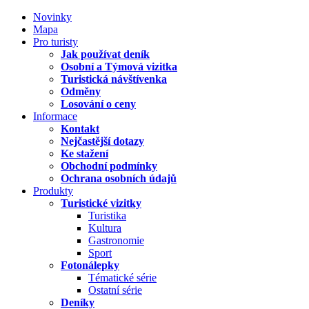
Novinky
Mapa
Pro turisty
Jak používat deník
Osobní a Týmová vizitka
Turistická návštívenka
Odměny
Losování o ceny
Informace
Kontakt
Nejčastější dotazy
Ke stažení
Obchodní podmínky
Ochrana osobních údajů
Produkty
Turistické vizitky
Turistika
Kultura
Gastronomie
Sport
Fotonálepky
Tématické série
Ostatní série
Deníky