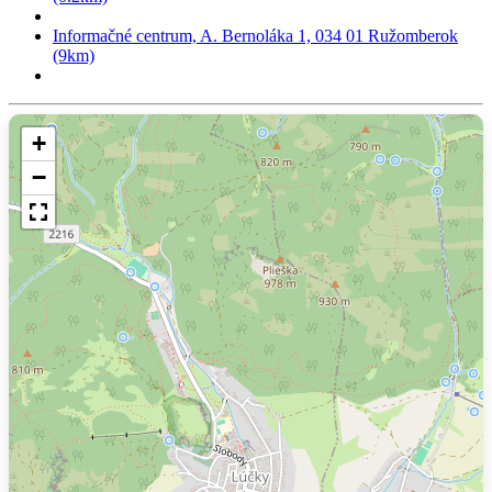
Informačné centrum, A. Bernoláka 1, 034 01 Ružomberok
(9km)
+
−