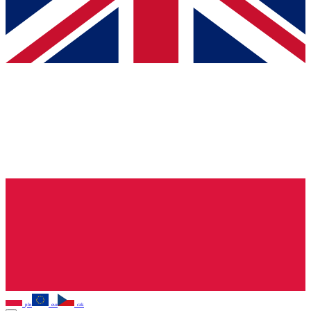
pln
eur
czk