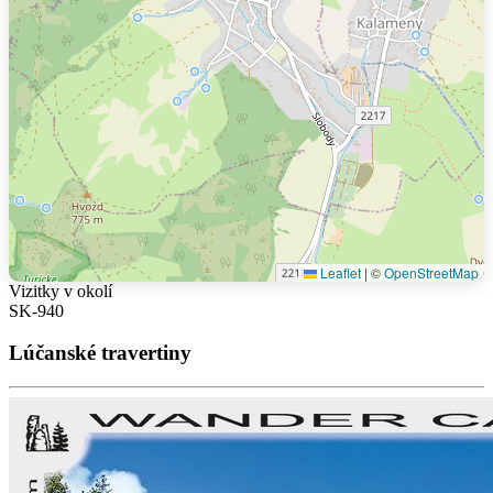
Leaflet
|
©
OpenStreetMap
Vizitky v okolí
SK-940
Lúčanské travertiny