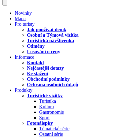
Novinky
Mapa
Pro turisty
Jak používat deník
Osobní a Týmová vizitka
Turistická návštívenka
Odměny
Losování o ceny
Informace
Kontakt
Nejčastější dotazy
Ke stažení
Obchodní podmínky
Ochrana osobních údajů
Produkty
Turistické vizitky
Turistika
Kultura
Gastronomie
Sport
Fotonálepky
Tématické série
Ostatní série