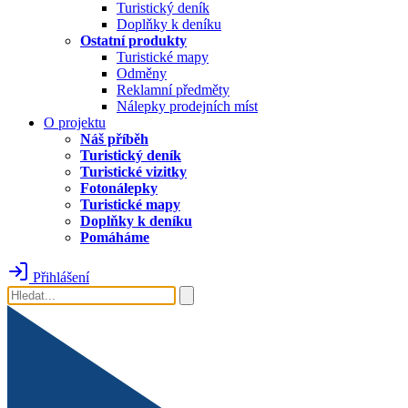
Turistický deník
Doplňky k deníku
Ostatní produkty
Turistické mapy
Odměny
Reklamní předměty
Nálepky prodejních míst
O projektu
Náš příběh
Turistický deník
Turistické vizitky
Fotonálepky
Turistické mapy
Doplňky k deníku
Pomáháme
Přihlášení