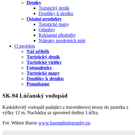
Deníky
Turistický deník
Doplňky k deníku
Ostatní produkty
Turistické mapy
Odměny
Reklamní předměty
Nálepky prodejních míst
O projektu
Náš příběh
Turistický deník
Turistické vizitky
Fotonálepky
Turistické mapy
Doplňky k deníku
Pomáháme
SK-94 Lúčanský vodopád
Kaskádovitý vodopád padajúci z traventínovej terasy do jazierka z
výšky 12 m. Nachádza sa uprostred dediny Lúčky.
Fot. Wiktor Baron
www.baronphotography.eu