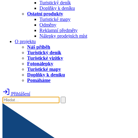
Turistický deník
Doplňky k deníku
Ostatní produkty
Turistické mapy
Odměny
Reklamní předměty
Nálepky prodejních míst
O projektu
Náš příběh
Turistický deník
Turistické vizitky
Fotonálepky
Turistické mapy
Doplňky k deníku
Pomáháme
Přihlášení