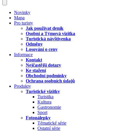
Novinky
Mapa
Pro turisty
Jak používat deník
Osobní a Týmová vizitka
Turistická návštívenka
Odměny
Losování o ceny
Informace
Kontakt
Nejčastější dotazy
Ke stažení
Obchodní podmínky
Ochrana osobních údajů
Produkty
Turistické vizitky
Turistika
Kultura
Gastronomie
Sport
Fotonálepky
Tématické série
Ostatní série