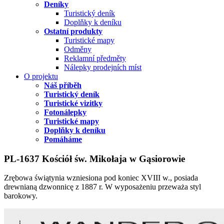
Deníky
Turistický deník
Doplňky k deníku
Ostatní produkty
Turistické mapy
Odměny
Reklamní předměty
Nálepky prodejních míst
O projektu
Náš příběh
Turistický deník
Turistické vizitky
Fotonálepky
Turistické mapy
Doplňky k deníku
Pomáháme
PL-1637 Kościół św. Mikołaja w Gąsiorowie
Zrębowa świątynia wzniesiona pod koniec XVIII w., posiada
drewnianą dzwonnicę z 1887 r. W wyposażeniu przeważa styl
barokowy.