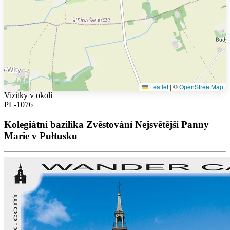
Leaflet
|
©
OpenStreetMap
Vizitky v okolí
PL-1076
Kolegiátní bazilika Zvěstování Nejsvětější Panny
Marie v Pułtusku