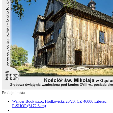
Prodejní místa
Wander Book s.r.o., Hodkovická 20/20, CZ-46006 Liberec -
E-SHOP (6172.6km)