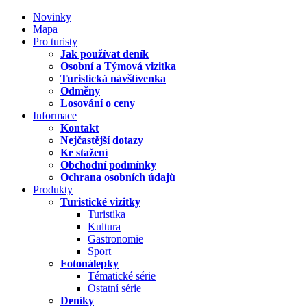
Novinky
Mapa
Pro turisty
Jak používat deník
Osobní a Týmová vizitka
Turistická návštívenka
Odměny
Losování o ceny
Informace
Kontakt
Nejčastější dotazy
Ke stažení
Obchodní podmínky
Ochrana osobních údajů
Produkty
Turistické vizitky
Turistika
Kultura
Gastronomie
Sport
Fotonálepky
Tématické série
Ostatní série
Deníky