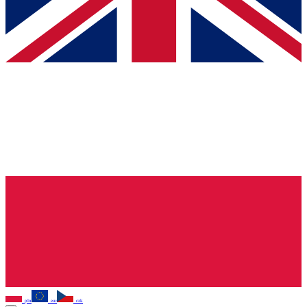
pln
eur
czk