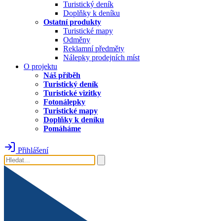
Turistický deník
Doplňky k deníku
Ostatní produkty
Turistické mapy
Odměny
Reklamní předměty
Nálepky prodejních míst
O projektu
Náš příběh
Turistický deník
Turistické vizitky
Fotonálepky
Turistické mapy
Doplňky k deníku
Pomáháme
Přihlášení