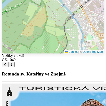
Leaflet
|
©
OpenStreetMap
Vizitky v okolí
CZ-1049
❮
❯
Rotunda sv. Kateřiny ve Znojmě