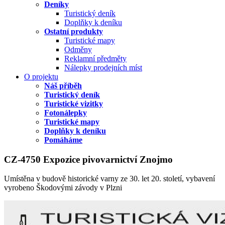
Deníky
Turistický deník
Doplňky k deníku
Ostatní produkty
Turistické mapy
Odměny
Reklamní předměty
Nálepky prodejních míst
O projektu
Náš příběh
Turistický deník
Turistické vizitky
Fotonálepky
Turistické mapy
Doplňky k deníku
Pomáháme
CZ-4750 Expozice pivovarnictví Znojmo
Umístěna v budově historické varny ze 30. let 20. století, vybavení
vyrobeno Škodovými závody v Plzni