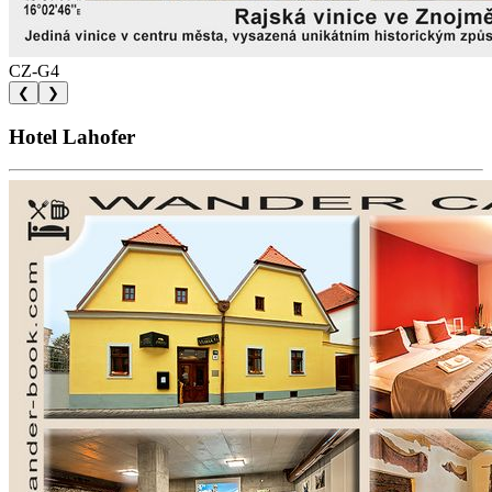
CZ-G4
❮
❯
Hotel Lahofer