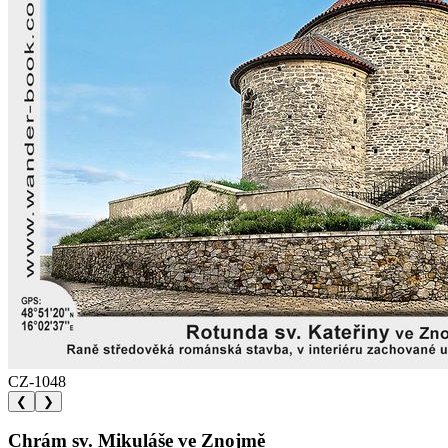
CZ-1048
❮
❯
Chrám sv. Mikuláše ve Znojmě