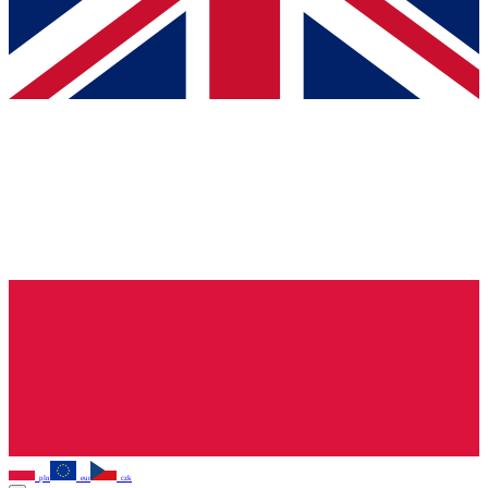
pln
eur
czk