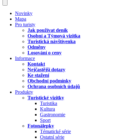
Novinky
Mapa
Pro turisty
Jak používat deník
Osobní a Týmová vizitka
Turistická návštívenka
Odměny
Losování o ceny
Informace
Kontakt
Nejčastější dotazy
Ke stažení
Obchodní podmínky
Ochrana osobních údajů
Produkty
Turistické vizitky
Turistika
Kultura
Gastronomie
Sport
Fotonálepky
Tématické série
Ostatní série