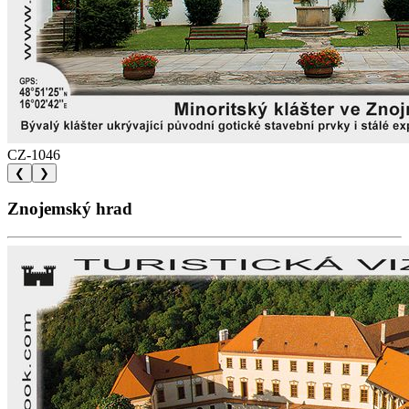
CZ-1046
❮
❯
Znojemský hrad