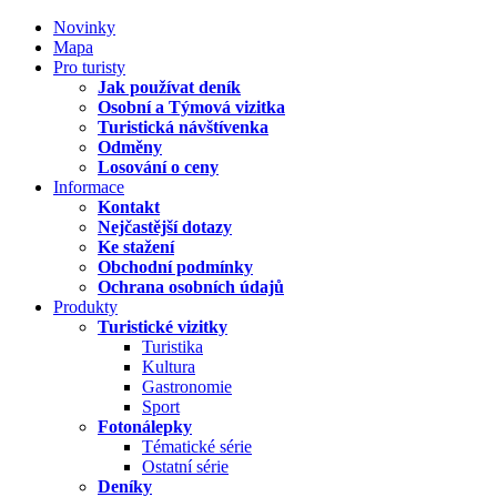
Novinky
Mapa
Pro turisty
Jak používat deník
Osobní a Týmová vizitka
Turistická návštívenka
Odměny
Losování o ceny
Informace
Kontakt
Nejčastější dotazy
Ke stažení
Obchodní podmínky
Ochrana osobních údajů
Produkty
Turistické vizitky
Turistika
Kultura
Gastronomie
Sport
Fotonálepky
Tématické série
Ostatní série
Deníky