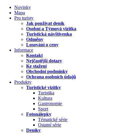
Novinky
Mapa
Pro turisty
Jak používat deník
Osobní a Týmová vizitka
Turistická návštívenka
Odměny
Losování o ceny
Informace
Kontakt
Nejčastější dotazy
Ke stažení
Obchodní podmínky
Ochrana osobních údajů
Produkty
Turistické vizitky
Turistika
Kultura
Gastronomie
Sport
Fotonálepky
Tématické série
Ostatní série
Deníky