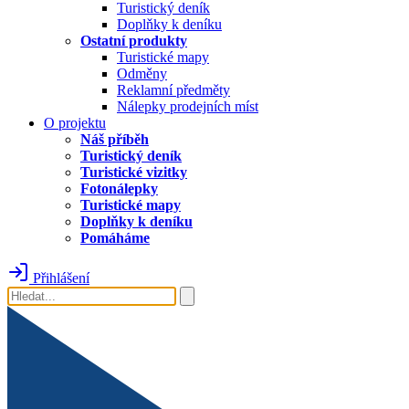
Turistický deník
Doplňky k deníku
Ostatní produkty
Turistické mapy
Odměny
Reklamní předměty
Nálepky prodejních míst
O projektu
Náš příběh
Turistický deník
Turistické vizitky
Fotonálepky
Turistické mapy
Doplňky k deníku
Pomáháme
Přihlášení