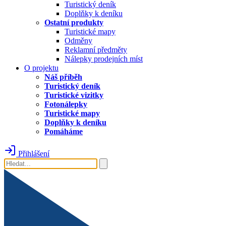
Turistický deník
Doplňky k deníku
Ostatní produkty
Turistické mapy
Odměny
Reklamní předměty
Nálepky prodejních míst
O projektu
Náš příběh
Turistický deník
Turistické vizitky
Fotonálepky
Turistické mapy
Doplňky k deníku
Pomáháme
Přihlášení