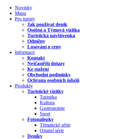
Novinky
Mapa
Pro turisty
Jak používat deník
Osobní a Týmová vizitka
Turistická návštívenka
Odměny
Losování o ceny
Informace
Kontakt
Nejčastější dotazy
Ke stažení
Obchodní podmínky
Ochrana osobních údajů
Produkty
Turistické vizitky
Turistika
Kultura
Gastronomie
Sport
Fotonálepky
Tématické série
Ostatní série
Deníky