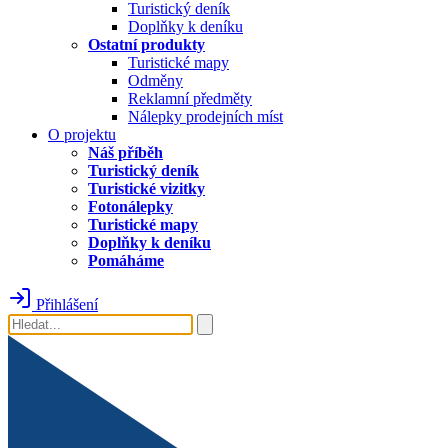
Turistický deník
Doplňky k deníku
Ostatní produkty
Turistické mapy
Odměny
Reklamní předměty
Nálepky prodejních míst
O projektu
Náš příběh
Turistický deník
Turistické vizitky
Fotonálepky
Turistické mapy
Doplňky k deníku
Pomáháme
Přihlášení