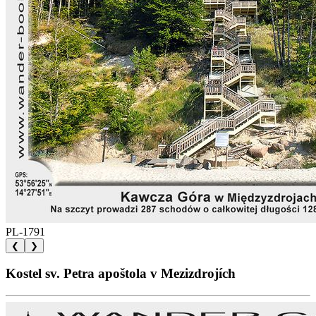
PL-1791
❮
❯
Kostel sv. Petra apoštola v Mezizdrojích