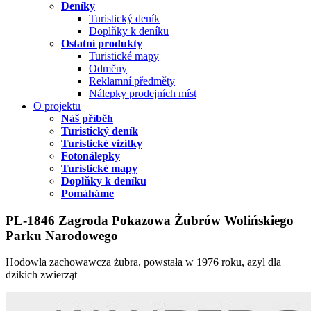
Deníky
Turistický deník
Doplňky k deníku
Ostatní produkty
Turistické mapy
Odměny
Reklamní předměty
Nálepky prodejních míst
O projektu
Náš příběh
Turistický deník
Turistické vizitky
Fotonálepky
Turistické mapy
Doplňky k deníku
Pomáháme
PL-1846 Zagroda Pokazowa Żubrów Wolińskiego
Parku Narodowego
Hodowla zachowawcza żubra, powstała w 1976 roku, azyl dla
dzikich zwierząt