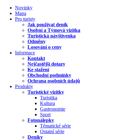
Novinky
Mapa
Pro turisty
Jak používat deník
Osobní a Týmová vizitka
Turistická návštívenka
Odměny
Losování o ceny
Informace
Kontakt
Nejčastější dotazy
Ke stažení
Obchodní podmínky
Ochrana osobních údajů
Produkty
Turistické vizitky
Turistika
Kultura
Gastronomie
Sport
Fotonálepky
Tématické série
Ostatní série
Deníky