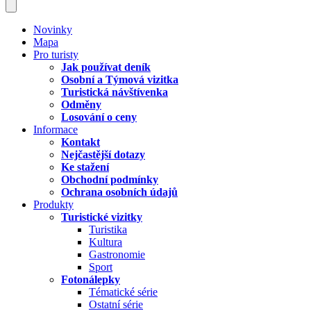
Novinky
Mapa
Pro turisty
Jak používat deník
Osobní a Týmová vizitka
Turistická návštívenka
Odměny
Losování o ceny
Informace
Kontakt
Nejčastější dotazy
Ke stažení
Obchodní podmínky
Ochrana osobních údajů
Produkty
Turistické vizitky
Turistika
Kultura
Gastronomie
Sport
Fotonálepky
Tématické série
Ostatní série