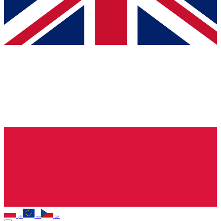
pln
eur
czk