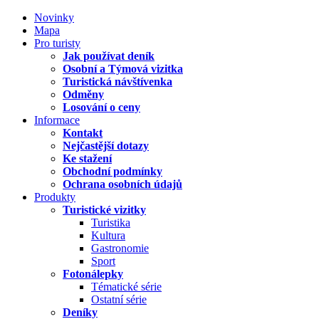
Novinky
Mapa
Pro turisty
Jak používat deník
Osobní a Týmová vizitka
Turistická návštívenka
Odměny
Losování o ceny
Informace
Kontakt
Nejčastější dotazy
Ke stažení
Obchodní podmínky
Ochrana osobních údajů
Produkty
Turistické vizitky
Turistika
Kultura
Gastronomie
Sport
Fotonálepky
Tématické série
Ostatní série
Deníky