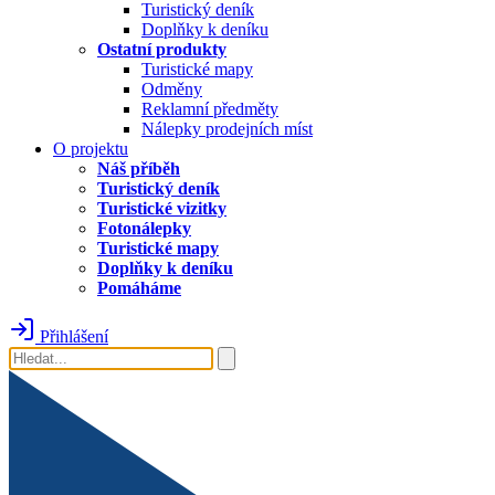
Turistický deník
Doplňky k deníku
Ostatní produkty
Turistické mapy
Odměny
Reklamní předměty
Nálepky prodejních míst
O projektu
Náš příběh
Turistický deník
Turistické vizitky
Fotonálepky
Turistické mapy
Doplňky k deníku
Pomáháme
Přihlášení