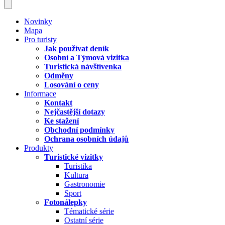
Novinky
Mapa
Pro turisty
Jak používat deník
Osobní a Týmová vizitka
Turistická návštívenka
Odměny
Losování o ceny
Informace
Kontakt
Nejčastější dotazy
Ke stažení
Obchodní podmínky
Ochrana osobních údajů
Produkty
Turistické vizitky
Turistika
Kultura
Gastronomie
Sport
Fotonálepky
Tématické série
Ostatní série