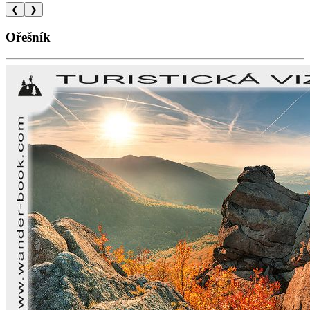
❮
❯
Ořešník