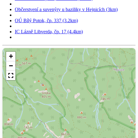
Občerstvení a suvenýry u baziliky v Hejnicích (3km)
OÚ Bílý Potok, čp. 337 (3.2km)
IC Lázně Libverda, čp. 17 (4.4km)
+
−