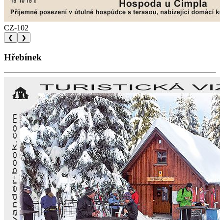
CZ-102
❮
❯
Hřebínek