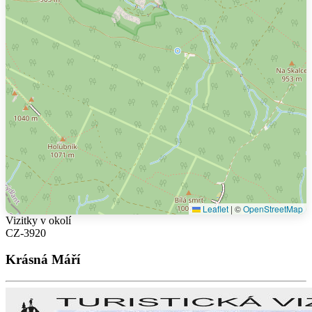
Leaflet
|
©
OpenStreetMap
Vizitky v okolí
CZ-3920
Krásná Máří