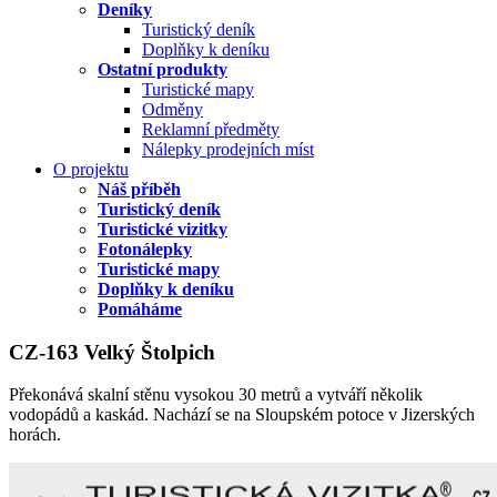
Deníky
Turistický deník
Doplňky k deníku
Ostatní produkty
Turistické mapy
Odměny
Reklamní předměty
Nálepky prodejních míst
O projektu
Náš příběh
Turistický deník
Turistické vizitky
Fotonálepky
Turistické mapy
Doplňky k deníku
Pomáháme
CZ-163 Velký Štolpich
Překonává skalní stěnu vysokou 30 metrů a vytváří několik
vodopádů a kaskád. Nachází se na Sloupském potoce v Jizerských
horách.