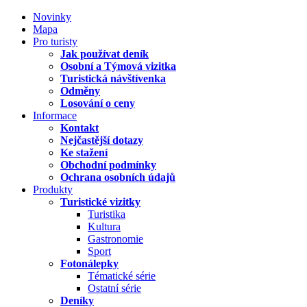
Novinky
Mapa
Pro turisty
Jak používat deník
Osobní a Týmová vizitka
Turistická návštívenka
Odměny
Losování o ceny
Informace
Kontakt
Nejčastější dotazy
Ke stažení
Obchodní podmínky
Ochrana osobních údajů
Produkty
Turistické vizitky
Turistika
Kultura
Gastronomie
Sport
Fotonálepky
Tématické série
Ostatní série
Deníky