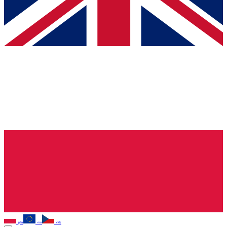
pln
eur
czk