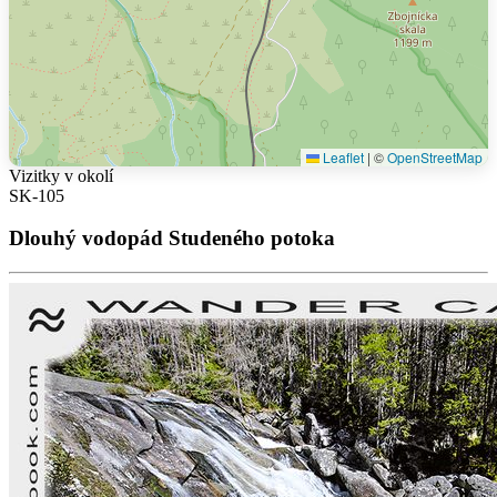
Leaflet
|
©
OpenStreetMap
Vizitky v okolí
SK-105
Dlouhý vodopád Studeného potoka