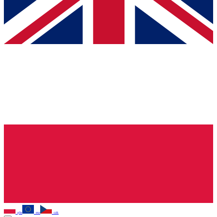
pln
eur
czk