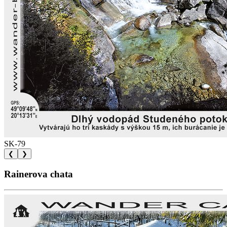
SK-79
❮
❯
Rainerova chata