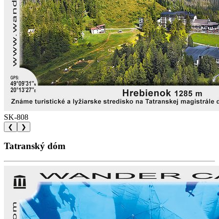
SK-808
❮
❯
Tatranský dóm