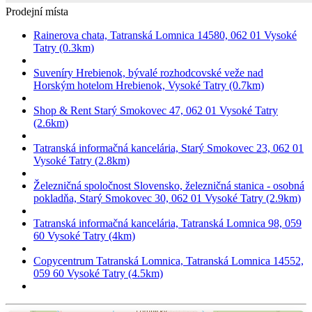
Prodejní místa
Rainerova chata, Tatranská Lomnica 14580, 062 01 Vysoké
Tatry (0.3km)
Suveníry Hrebienok, bývalé rozhodcovské veže nad
Horským hotelom Hrebienok, Vysoké Tatry (0.7km)
Shop & Rent Starý Smokovec 47, 062 01 Vysoké Tatry
(2.6km)
Tatranská informačná kancelária, Starý Smokovec 23, 062 01
Vysoké Tatry (2.8km)
Železničná spoločnost Slovensko, železničná stanica - osobná
pokladňa, Starý Smokovec 30, 062 01 Vysoké Tatry (2.9km)
Tatranská informačná kancelária, Tatranská Lomnica 98, 059
60 Vysoké Tatry (4km)
Copycentrum Tatranská Lomnica, Tatranská Lomnica 14552,
059 60 Vysoké Tatry (4.5km)