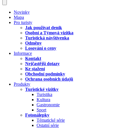
Novinky
Mapa
Pro turisty
Jak používat deník
Osobní a Týmová vizitka
Turistická návštívenka
Odměny
Losování o ceny
Informace
Kontakt
Nejčastější dotazy
Ke stažení
Obchodní podmínky
Ochrana osobních údajů
Produkty
Turistické vizitky
Turistika
Kultura
Gastronomie
Sport
Fotonálepky
Tématické série
Ostatní série