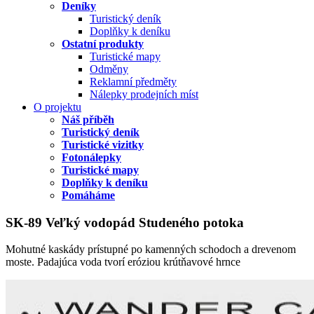
Deníky
Turistický deník
Doplňky k deníku
Ostatní produkty
Turistické mapy
Odměny
Reklamní předměty
Nálepky prodejních míst
O projektu
Náš příběh
Turistický deník
Turistické vizitky
Fotonálepky
Turistické mapy
Doplňky k deníku
Pomáháme
SK-89 Veľký vodopád Studeného potoka
Mohutné kaskády prístupné po kamenných schodoch a drevenom
moste. Padajúca voda tvorí eróziou krútňavové hrnce