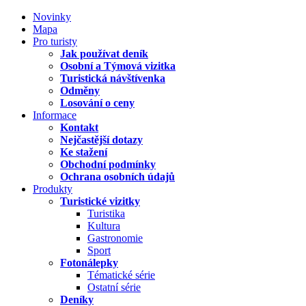
Novinky
Mapa
Pro turisty
Jak používat deník
Osobní a Týmová vizitka
Turistická návštívenka
Odměny
Losování o ceny
Informace
Kontakt
Nejčastější dotazy
Ke stažení
Obchodní podmínky
Ochrana osobních údajů
Produkty
Turistické vizitky
Turistika
Kultura
Gastronomie
Sport
Fotonálepky
Tématické série
Ostatní série
Deníky