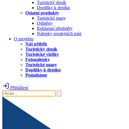
Turistický deník
Doplňky k deníku
Ostatní produkty
Turistické mapy
Odměny
Reklamní předměty
Nálepky prodejních míst
O projektu
Náš příběh
Turistický deník
Turistické vizitky
Fotonálepky
Turistické mapy
Doplňky k deníku
Pomáháme
Přihlášení