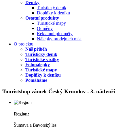
Deníky
Turistický deník
Doplňky k deníku
Ostatní produkty
Turistické mapy
Odměny
Reklamní předměty
Nálepky prodejních míst
O projektu
Náš příběh
Turistický deník
Turistické vizitky
Fotonálepky
Turistické mapy
Doplňky k deníku
Pomáháme
Touristshop zámek Český Krumlov - 3. nádvoří
Region:
Šumava a Bavorský les