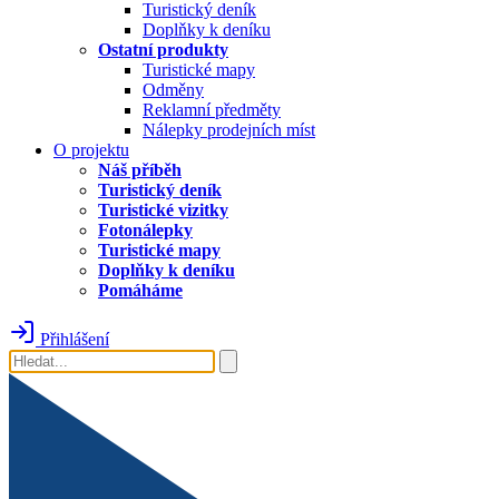
Turistický deník
Doplňky k deníku
Ostatní produkty
Turistické mapy
Odměny
Reklamní předměty
Nálepky prodejních míst
O projektu
Náš příběh
Turistický deník
Turistické vizitky
Fotonálepky
Turistické mapy
Doplňky k deníku
Pomáháme
Přihlášení