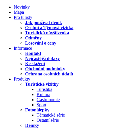
Novinky
Mapa
Pro turisty
Jak používat deník
Osobní a Týmová vizitka
Turistická návštívenka
Odměny
Losování o ceny
Informace
Kontakt
Nejčastější dotazy
Ke stažení
Obchodní podmínky
Ochrana osobních údajů
Produkty
Turistické vizitky
Turistika
Kultura
Gastronomie
Sport
Fotonálepky
Tématické série
Ostatní série
Deníky