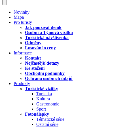
Novinky
Mapa
Pro turisty
Jak používat deník
Osobní a Týmová vizitka
Turistická návštívenka
Odměny
Losování o ceny
Informace
Kontakt
Nejčastější dotazy
Ke stažení
Obchodní podmínky
Ochrana osobních údajů
Produkty
Turistické vizitky
Turistika
Kultura
Gastronomie
Sport
Fotonálepky
Tématické série
Ostatní série