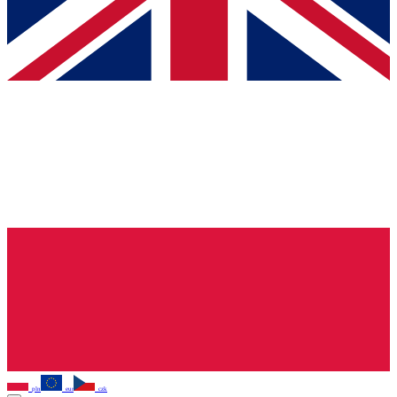
pln
eur
czk