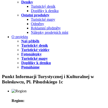
Deníky
Turistický deník
Doplňky k deníku
Ostatní produkty
Turistické mapy
Odměny
Reklamní předměty
Nálepky prodejních míst
O projektu
Náš příběh
Turistický deník
Turistické vizitky
Fotonálepky
Turistické mapy
Doplňky k deníku
Pomáháme
Punkt Informacji Turystycznej i Kulturalnej w
Bolesławcu, Pl. Piłsudskiego 1c
Region: