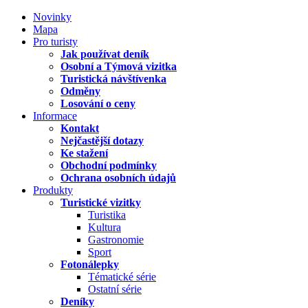
Novinky
Mapa
Pro turisty
Jak používat deník
Osobní a Týmová vizitka
Turistická návštívenka
Odměny
Losování o ceny
Informace
Kontakt
Nejčastější dotazy
Ke stažení
Obchodní podmínky
Ochrana osobních údajů
Produkty
Turistické vizitky
Turistika
Kultura
Gastronomie
Sport
Fotonálepky
Tématické série
Ostatní série
Deníky