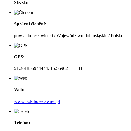
Slezsko
Správní členění:
powiat bolesławiecki / Województwo dolnośląskie / Polsko
GPS:
51.261856944444, 15.569621111111
Web:
www.bok.boleslawiec.pl
Telefon: