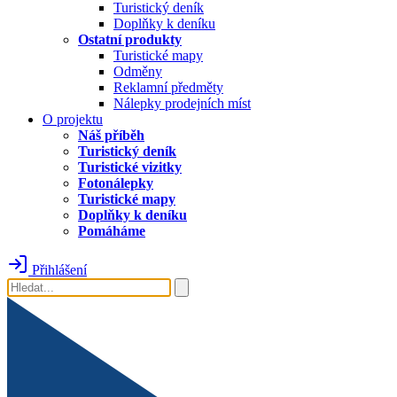
Turistický deník
Doplňky k deníku
Ostatní produkty
Turistické mapy
Odměny
Reklamní předměty
Nálepky prodejních míst
O projektu
Náš příběh
Turistický deník
Turistické vizitky
Fotonálepky
Turistické mapy
Doplňky k deníku
Pomáháme
Přihlášení