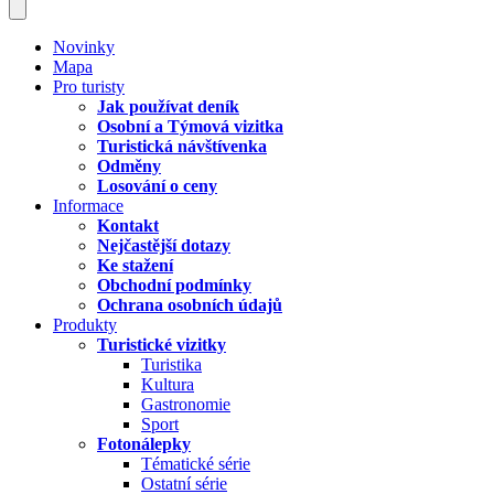
Novinky
Mapa
Pro turisty
Jak používat deník
Osobní a Týmová vizitka
Turistická návštívenka
Odměny
Losování o ceny
Informace
Kontakt
Nejčastější dotazy
Ke stažení
Obchodní podmínky
Ochrana osobních údajů
Produkty
Turistické vizitky
Turistika
Kultura
Gastronomie
Sport
Fotonálepky
Tématické série
Ostatní série