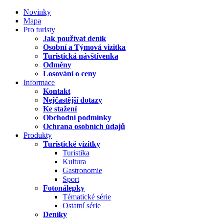
Novinky
Mapa
Pro turisty
Jak používat deník
Osobní a Týmová vizitka
Turistická návštívenka
Odměny
Losování o ceny
Informace
Kontakt
Nejčastější dotazy
Ke stažení
Obchodní podmínky
Ochrana osobních údajů
Produkty
Turistické vizitky
Turistika
Kultura
Gastronomie
Sport
Fotonálepky
Tématické série
Ostatní série
Deníky