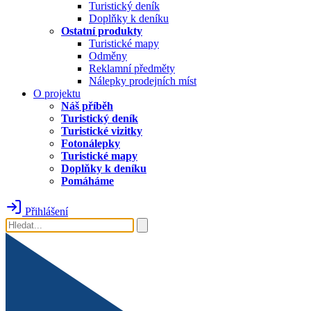
Turistický deník
Doplňky k deníku
Ostatní produkty
Turistické mapy
Odměny
Reklamní předměty
Nálepky prodejních míst
O projektu
Náš příběh
Turistický deník
Turistické vizitky
Fotonálepky
Turistické mapy
Doplňky k deníku
Pomáháme
Přihlášení