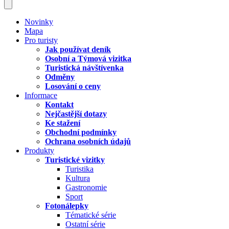
Novinky
Mapa
Pro turisty
Jak používat deník
Osobní a Týmová vizitka
Turistická návštívenka
Odměny
Losování o ceny
Informace
Kontakt
Nejčastější dotazy
Ke stažení
Obchodní podmínky
Ochrana osobních údajů
Produkty
Turistické vizitky
Turistika
Kultura
Gastronomie
Sport
Fotonálepky
Tématické série
Ostatní série