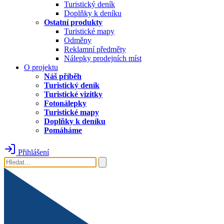
Turistický deník
Doplňky k deníku
Ostatní produkty
Turistické mapy
Odměny
Reklamní předměty
Nálepky prodejních míst
O projektu
Náš příběh
Turistický deník
Turistické vizitky
Fotonálepky
Turistické mapy
Doplňky k deníku
Pomáháme
Přihlášení