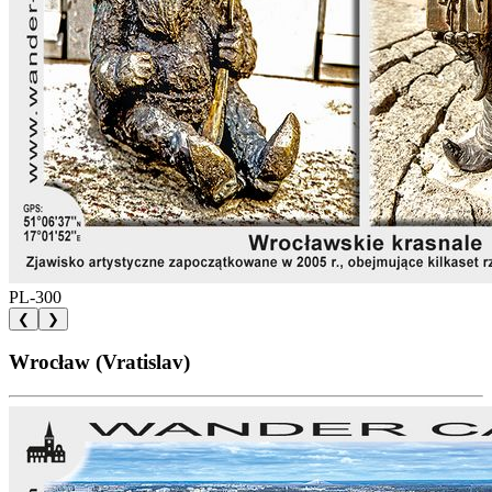
PL-300
❮
❯
Wrocław (Vratislav)