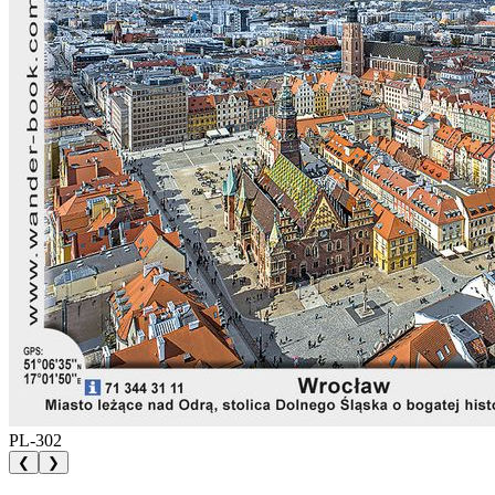
PL-302
❮
❯