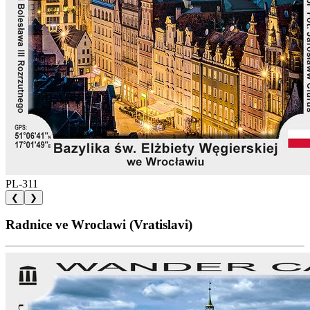
PL-311
❮
❯
Radnice ve Wroclawi (Vratislavi)