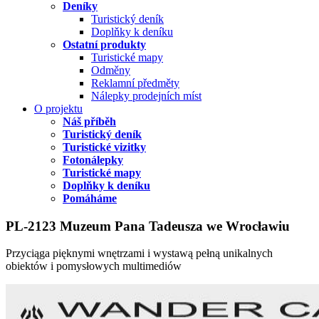
Deníky
Turistický deník
Doplňky k deníku
Ostatní produkty
Turistické mapy
Odměny
Reklamní předměty
Nálepky prodejních míst
O projektu
Náš příběh
Turistický deník
Turistické vizitky
Fotonálepky
Turistické mapy
Doplňky k deníku
Pomáháme
PL-2123 Muzeum Pana Tadeusza we Wrocławiu
Przyciąga pięknymi wnętrzami i wystawą pełną unikalnych
obiektów i pomysłowych multimediów