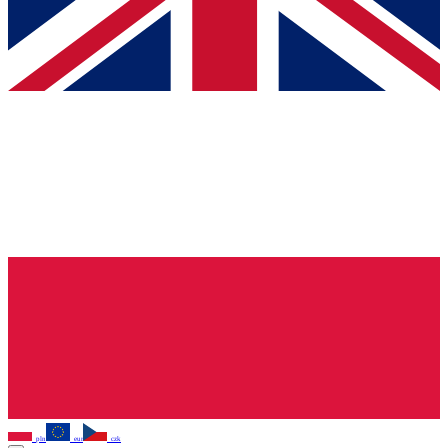
pln
eur
czk