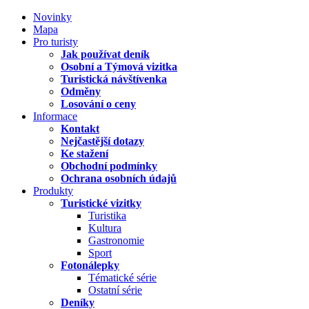
Novinky
Mapa
Pro turisty
Jak používat deník
Osobní a Týmová vizitka
Turistická návštívenka
Odměny
Losování o ceny
Informace
Kontakt
Nejčastější dotazy
Ke stažení
Obchodní podmínky
Ochrana osobních údajů
Produkty
Turistické vizitky
Turistika
Kultura
Gastronomie
Sport
Fotonálepky
Tématické série
Ostatní série
Deníky