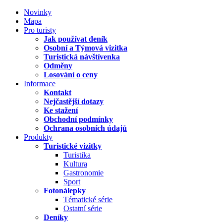
Novinky
Mapa
Pro turisty
Jak používat deník
Osobní a Týmová vizitka
Turistická návštívenka
Odměny
Losování o ceny
Informace
Kontakt
Nejčastější dotazy
Ke stažení
Obchodní podmínky
Ochrana osobních údajů
Produkty
Turistické vizitky
Turistika
Kultura
Gastronomie
Sport
Fotonálepky
Tématické série
Ostatní série
Deníky