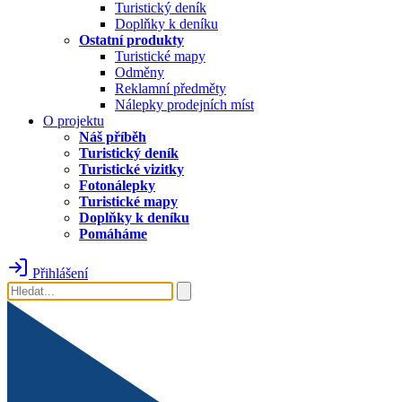
Turistický deník
Doplňky k deníku
Ostatní produkty
Turistické mapy
Odměny
Reklamní předměty
Nálepky prodejních míst
O projektu
Náš příběh
Turistický deník
Turistické vizitky
Fotonálepky
Turistické mapy
Doplňky k deníku
Pomáháme
Přihlášení