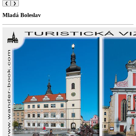
❮
❯
Mladá Boleslav