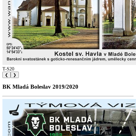
T-S20
❮
❯
BK Mladá Boleslav 2019/2020