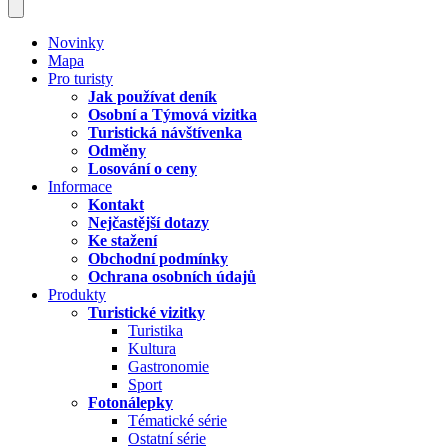
Novinky
Mapa
Pro turisty
Jak používat deník
Osobní a Týmová vizitka
Turistická návštívenka
Odměny
Losování o ceny
Informace
Kontakt
Nejčastější dotazy
Ke stažení
Obchodní podmínky
Ochrana osobních údajů
Produkty
Turistické vizitky
Turistika
Kultura
Gastronomie
Sport
Fotonálepky
Tématické série
Ostatní série