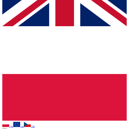
pln
eur
czk