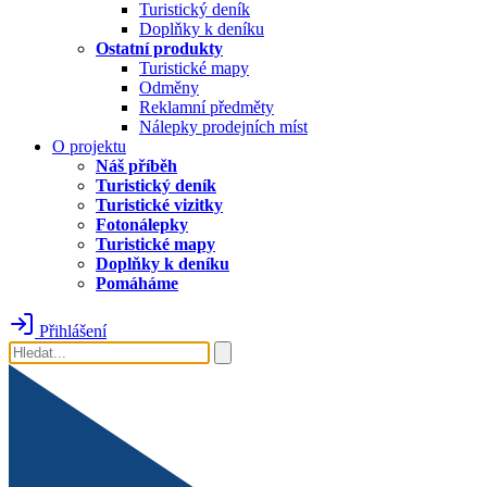
Turistický deník
Doplňky k deníku
Ostatní produkty
Turistické mapy
Odměny
Reklamní předměty
Nálepky prodejních míst
O projektu
Náš příběh
Turistický deník
Turistické vizitky
Fotonálepky
Turistické mapy
Doplňky k deníku
Pomáháme
Přihlášení