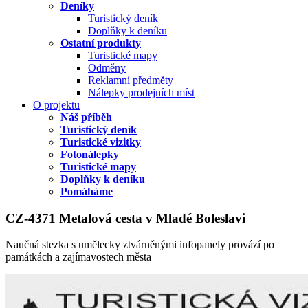
Deníky
Turistický deník
Doplňky k deníku
Ostatní produkty
Turistické mapy
Odměny
Reklamní předměty
Nálepky prodejních míst
O projektu
Náš příběh
Turistický deník
Turistické vizitky
Fotonálepky
Turistické mapy
Doplňky k deníku
Pomáháme
CZ-4371 Metalová cesta v Mladé Boleslavi
Naučná stezka s umělecky ztvárněnými infopanely provází po
památkách a zajímavostech města