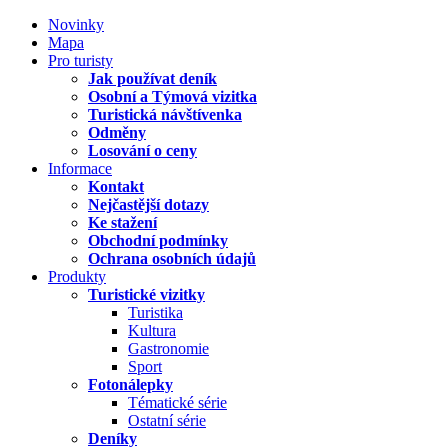
Novinky
Mapa
Pro turisty
Jak používat deník
Osobní a Týmová vizitka
Turistická návštívenka
Odměny
Losování o ceny
Informace
Kontakt
Nejčastější dotazy
Ke stažení
Obchodní podmínky
Ochrana osobních údajů
Produkty
Turistické vizitky
Turistika
Kultura
Gastronomie
Sport
Fotonálepky
Tématické série
Ostatní série
Deníky