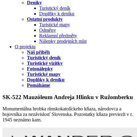
Deníky
Turistický deník
Doplňky k deníku
Ostatní produkty
Turistické mapy
Odměny
Reklamní předměty
Nálepky prodejních míst
O projektu
Náš příběh
Turistický deník
Turistické vizitky
Fotonálepky
Turistické mapy
Doplňky k deníku
Pomáháme
SK-522 Mauzóleum Andreja Hlinku v Ružomberku
Monumentálna hrobka rímskokatolíckeho kňaza, národovca a
bojovníka za nezávislosť Slovenska. Pozostatky kňaza previezli v r.
1945 neznámo kam.