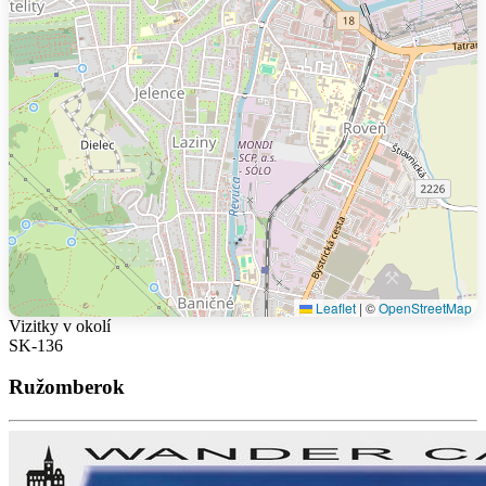
Leaflet
|
©
OpenStreetMap
Vizitky v okolí
SK-136
Ružomberok