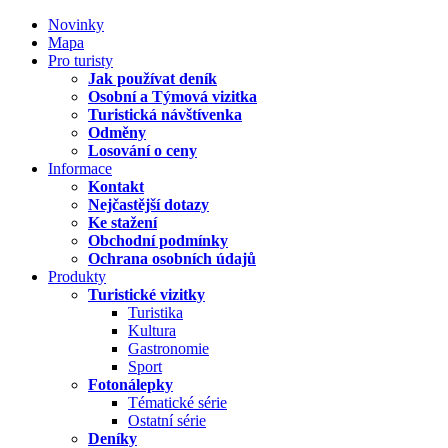
Novinky
Mapa
Pro turisty
Jak používat deník
Osobní a Týmová vizitka
Turistická návštívenka
Odměny
Losování o ceny
Informace
Kontakt
Nejčastější dotazy
Ke stažení
Obchodní podmínky
Ochrana osobních údajů
Produkty
Turistické vizitky
Turistika
Kultura
Gastronomie
Sport
Fotonálepky
Tématické série
Ostatní série
Deníky