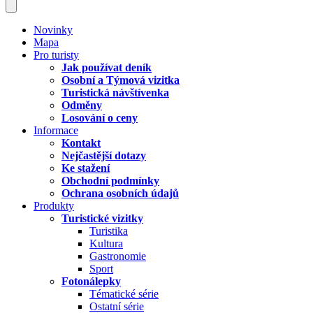
Novinky
Mapa
Pro turisty
Jak používat deník
Osobní a Týmová vizitka
Turistická návštívenka
Odměny
Losování o ceny
Informace
Kontakt
Nejčastější dotazy
Ke stažení
Obchodní podmínky
Ochrana osobních údajů
Produkty
Turistické vizitky
Turistika
Kultura
Gastronomie
Sport
Fotonálepky
Tématické série
Ostatní série