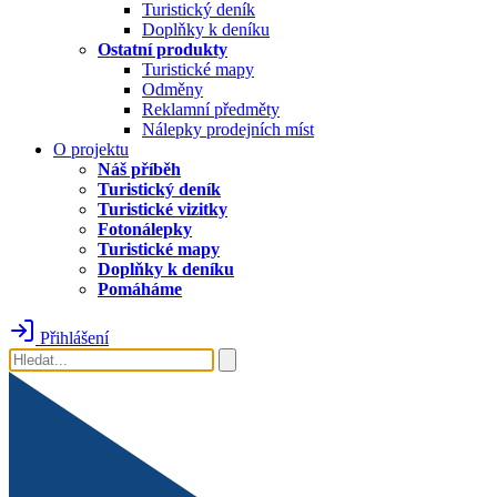
Turistický deník
Doplňky k deníku
Ostatní produkty
Turistické mapy
Odměny
Reklamní předměty
Nálepky prodejních míst
O projektu
Náš příběh
Turistický deník
Turistické vizitky
Fotonálepky
Turistické mapy
Doplňky k deníku
Pomáháme
Přihlášení