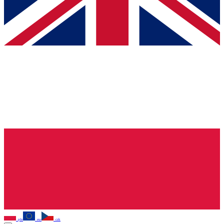
pln
eur
czk