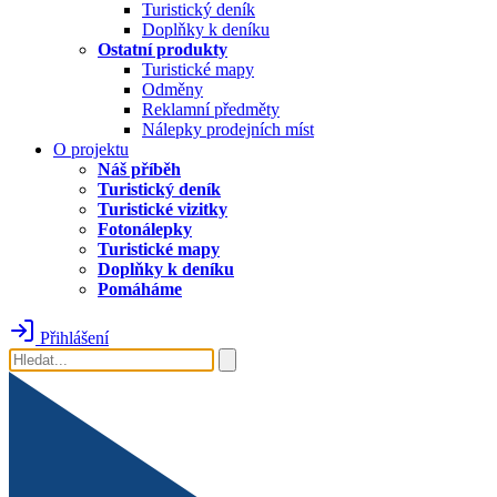
Turistický deník
Doplňky k deníku
Ostatní produkty
Turistické mapy
Odměny
Reklamní předměty
Nálepky prodejních míst
O projektu
Náš příběh
Turistický deník
Turistické vizitky
Fotonálepky
Turistické mapy
Doplňky k deníku
Pomáháme
Přihlášení