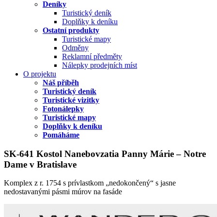
Deníky
Turistický deník
Doplňky k deníku
Ostatní produkty
Turistické mapy
Odměny
Reklamní předměty
Nálepky prodejních míst
O projektu
Náš příběh
Turistický deník
Turistické vizitky
Fotonálepky
Turistické mapy
Doplňky k deníku
Pomáháme
SK-641 Kostol Nanebovzatia Panny Márie – Notre
Dame v Bratislave
Komplex z r. 1754 s prívlastkom „nedokončený“ s jasne
nedostavanými pásmi múrov na fasáde