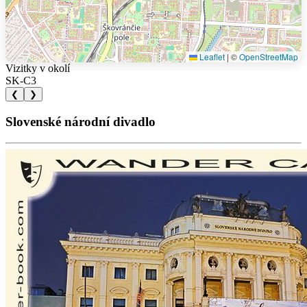
Leaflet
|
©
OpenStreetMap
Vizitky v okolí
SK-C3
❮
❯
Slovenské národní divadlo