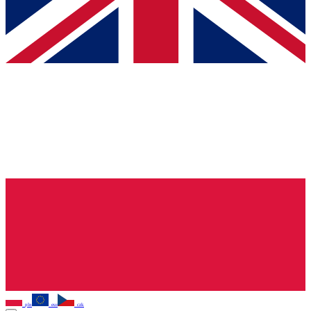
pln
eur
czk