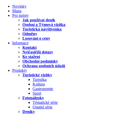
Novinky
Mapa
Pro turisty
Jak používat deník
Osobní a Týmová vizitka
Turistická návštívenka
Odměny
Losování o ceny
Informace
Kontakt
Nejčastější dotazy
Ke stažení
Obchodní podmínky
Ochrana osobních údajů
Produkty
Turistické vizitky
Turistika
Kultura
Gastronomie
Sport
Fotonálepky
Tématické série
Ostatní série
Deníky