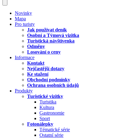
Novinky
Mapa
Pro turisty
Jak používat deník
Osobní a Týmová vizitka
Turistická návštívenka
Odměny
Losování o ceny
Informace
Kontakt
Nejčastější dotazy
Ke stažení
Obchodní podmínky
Ochrana osobních údajů
Produkty
Turistické vizitky
Turistika
Kultura
Gastronomie
Sport
Fotonálepky
Tématické série
Ostatní série