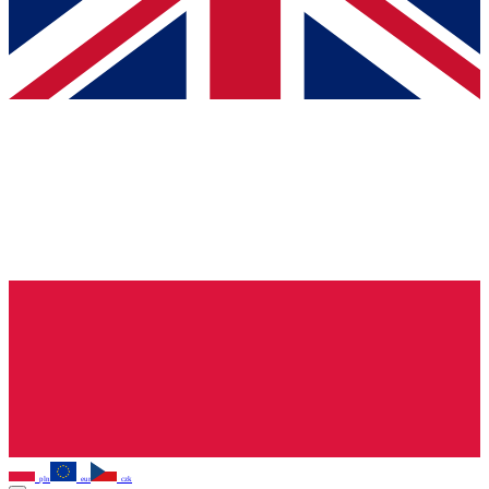
pln
eur
czk