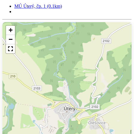
MÚ Úterý, čp. 1 (0.1km)
+
−