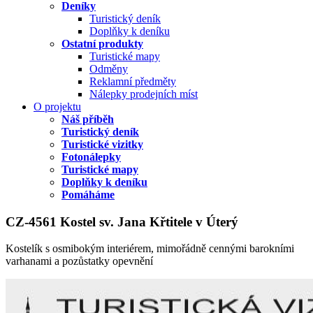
Deníky
Turistický deník
Doplňky k deníku
Ostatní produkty
Turistické mapy
Odměny
Reklamní předměty
Nálepky prodejních míst
O projektu
Náš příběh
Turistický deník
Turistické vizitky
Fotonálepky
Turistické mapy
Doplňky k deníku
Pomáháme
CZ-4561 Kostel sv. Jana Křtitele v Úterý
Kostelík s osmibokým interiérem, mimořádně cennými barokními
varhanami a pozůstatky opevnění