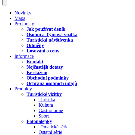
Novinky
Mapa
Pro turisty
Jak používat deník
Osobní a Týmová vizitka
Turistická návštívenka
Odměny
Losování o ceny
Informace
Kontakt
Nejčastější dotazy
Ke stažení
Obchodní podmínky
Ochrana osobních údajů
Produkty
Turistické vizitky
Turistika
Kultura
Gastronomie
Sport
Fotonálepky
Tématické série
Ostatní série