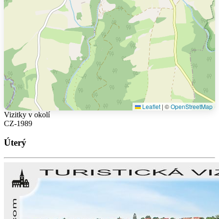
Leaflet
|
©
OpenStreetMap
Vizitky v okolí
CZ-1989
Úterý