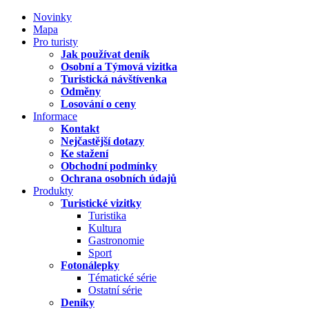
Novinky
Mapa
Pro turisty
Jak používat deník
Osobní a Týmová vizitka
Turistická návštívenka
Odměny
Losování o ceny
Informace
Kontakt
Nejčastější dotazy
Ke stažení
Obchodní podmínky
Ochrana osobních údajů
Produkty
Turistické vizitky
Turistika
Kultura
Gastronomie
Sport
Fotonálepky
Tématické série
Ostatní série
Deníky