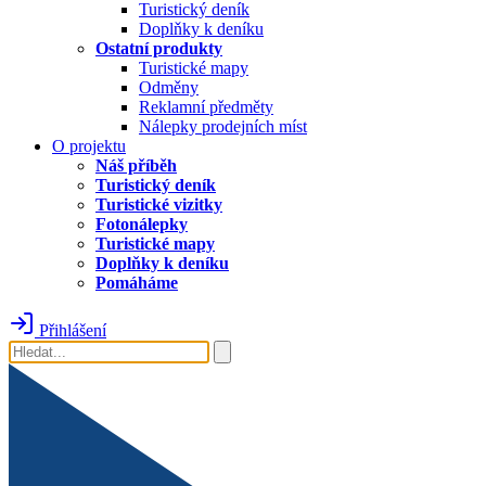
Turistický deník
Doplňky k deníku
Ostatní produkty
Turistické mapy
Odměny
Reklamní předměty
Nálepky prodejních míst
O projektu
Náš příběh
Turistický deník
Turistické vizitky
Fotonálepky
Turistické mapy
Doplňky k deníku
Pomáháme
Přihlášení