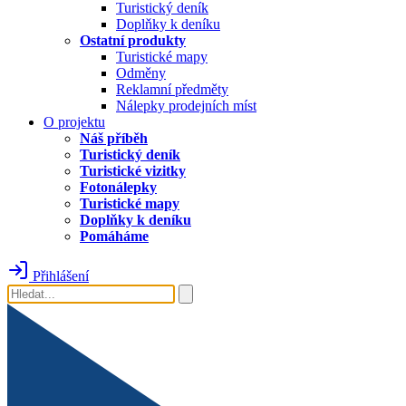
Turistický deník
Doplňky k deníku
Ostatní produkty
Turistické mapy
Odměny
Reklamní předměty
Nálepky prodejních míst
O projektu
Náš příběh
Turistický deník
Turistické vizitky
Fotonálepky
Turistické mapy
Doplňky k deníku
Pomáháme
Přihlášení