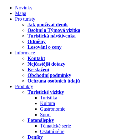
Novinky
Mapa
Pro turisty
Jak používat deník
Osobní a Týmová vizitka
Turistická návštívenka
Odměny
Losování o ceny
Informace
Kontakt
Nejčastější dotazy
Ke stažení
Obchodní podmínky
Ochrana osobních údajů
Produkty
Turistické vizitky
Turistika
Kultura
Gastronomie
Sport
Fotonálepky
Tématické série
Ostatní série
Deníky