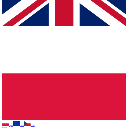
pln
eur
czk