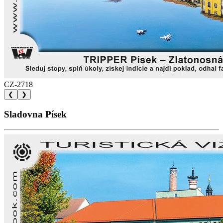
CZ-2718
❮
❯
Sladovna Písek