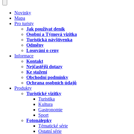
Novinky
Mapa
Pro turisty
Jak používat deník
Osobní a Týmová vizitka
Turistická návštívenka
Odměny
Losování o ceny
Informace
Kontakt
Nejčastější dotazy
Ke stažení
Obchodní podmínky
Ochrana osobních údajů
Produkty
Turistické vizitky
Turistika
Kultura
Gastronomie
Sport
Fotonálepky
Tématické série
Ostatní série