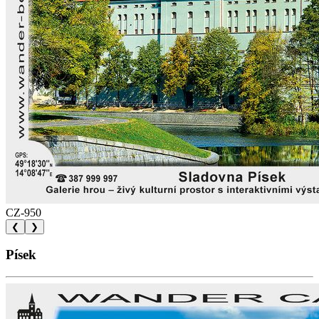
CZ-950
❮
❯
Písek