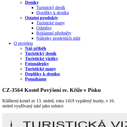
Deníky
Turistický deník
Doplňky k deníku
Ostatní produkty
Turistické mapy
Odměny
Reklamní předměty
Nálepky prodejních míst
O projektu
Náš příběh
Turistický deník
Turistické vizitky
Fotonálepky
Turistické mapy
Doplňky k deníku
Pomáháme
CZ-3564 Kostel Povýšení sv. Kříže v Písku
Klášterní kostel ze 13. století, roku 1419 vypálený husity, v 16.
století využívaný také jako solnice