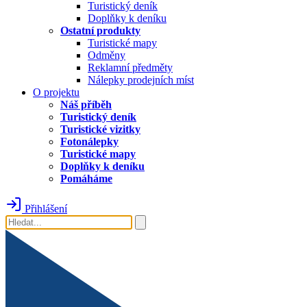
Turistický deník
Doplňky k deníku
Ostatní produkty
Turistické mapy
Odměny
Reklamní předměty
Nálepky prodejních míst
O projektu
Náš příběh
Turistický deník
Turistické vizitky
Fotonálepky
Turistické mapy
Doplňky k deníku
Pomáháme
Přihlášení