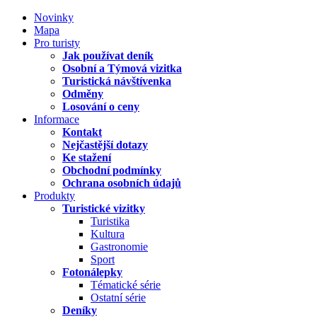
Novinky
Mapa
Pro turisty
Jak používat deník
Osobní a Týmová vizitka
Turistická návštívenka
Odměny
Losování o ceny
Informace
Kontakt
Nejčastější dotazy
Ke stažení
Obchodní podmínky
Ochrana osobních údajů
Produkty
Turistické vizitky
Turistika
Kultura
Gastronomie
Sport
Fotonálepky
Tématické série
Ostatní série
Deníky