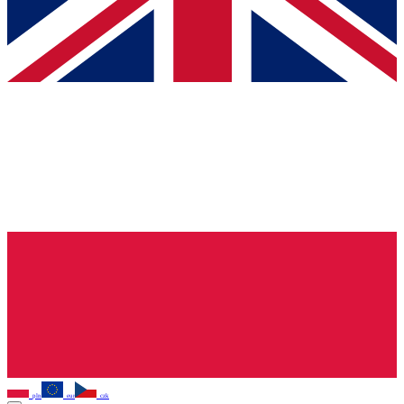
pln
eur
czk