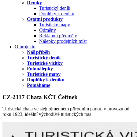
Deníky
Turistický deník
Doplňky k deníku
Ostatní produkty
Turistické mapy
Odměny
Reklamní předměty
Nálepky prodejních míst
O projektu
Náš příběh
Turistický deník
Turistické vizitky
Fotonálepky
Turistické mapy
Doplňky k deníku
Pomáháme
CZ-2317 Chata KČT Čeřínek
Turistická chata ve stejnojmenném přírodním parku, v provozu od
roku 1923, ideální východiště turistických tras