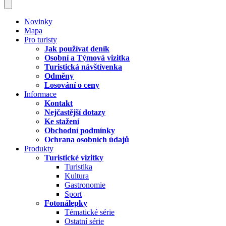
Novinky
Mapa
Pro turisty
Jak používat deník
Osobní a Týmová vizitka
Turistická návštívenka
Odměny
Losování o ceny
Informace
Kontakt
Nejčastější dotazy
Ke stažení
Obchodní podmínky
Ochrana osobních údajů
Produkty
Turistické vizitky
Turistika
Kultura
Gastronomie
Sport
Fotonálepky
Tématické série
Ostatní série