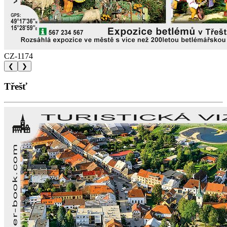
CZ-1174
❮
❯
Třešť