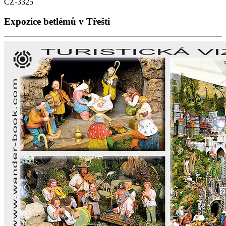
CZ-3325
Expozice betlémů v Třešti