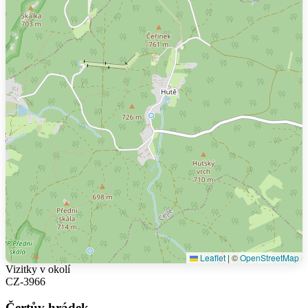
Leaflet
|
©
OpenStreetMap
Vizitky v okolí
CZ-3966
Čertův hrádek