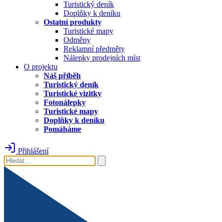
Turistický deník
Doplňky k deníku
Ostatní produkty
Turistické mapy
Odměny
Reklamní předměty
Nálepky prodejních míst
O projektu
Náš příběh
Turistický deník
Turistické vizitky
Fotonálepky
Turistické mapy
Doplňky k deníku
Pomáháme
Přihlášení