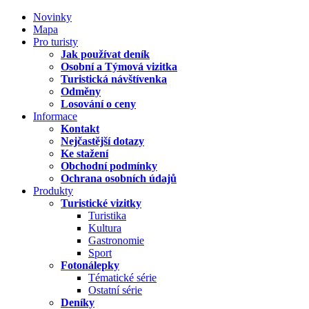
Novinky
Mapa
Pro turisty
Jak používat deník
Osobní a Týmová vizitka
Turistická návštívenka
Odměny
Losování o ceny
Informace
Kontakt
Nejčastější dotazy
Ke stažení
Obchodní podmínky
Ochrana osobních údajů
Produkty
Turistické vizitky
Turistika
Kultura
Gastronomie
Sport
Fotonálepky
Tématické série
Ostatní série
Deníky