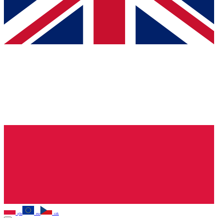
pln
eur
czk