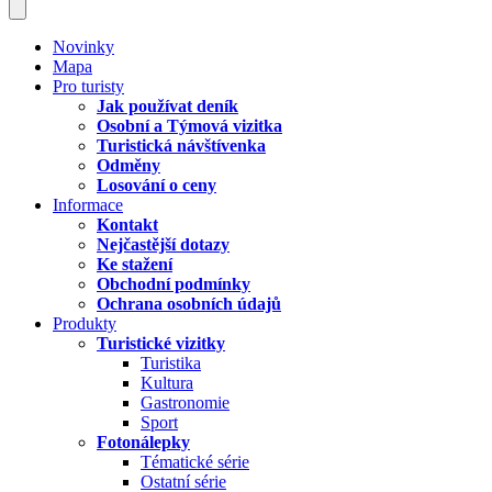
Novinky
Mapa
Pro turisty
Jak používat deník
Osobní a Týmová vizitka
Turistická návštívenka
Odměny
Losování o ceny
Informace
Kontakt
Nejčastější dotazy
Ke stažení
Obchodní podmínky
Ochrana osobních údajů
Produkty
Turistické vizitky
Turistika
Kultura
Gastronomie
Sport
Fotonálepky
Tématické série
Ostatní série