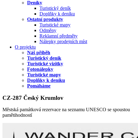
Deníky
Turistický deník
Doplňky k deníku
Ostatní produkty
Turistické mapy
Odměny
Reklamní předměty
Nálepky prodejních míst
O projektu
Náš příběh
Turistický deník
Turistické vizitky
Fotonálepky
Turistické mapy
Doplňky k deníku
Pomáháme
CZ-287 Český Krumlov
Městská památková rezervace na seznamu UNESCO se spoustou
pamětihodností